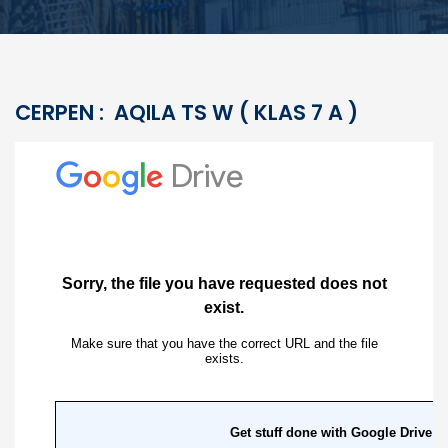
CERPEN : AQILA TS W ( KLAS 7 A )